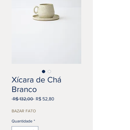
Xícara de Chá
Branco
Preço
Preço
 R$ 132,00 
R$ 52,80
normal
promocional
BAZAR FATO
Quantidade
*