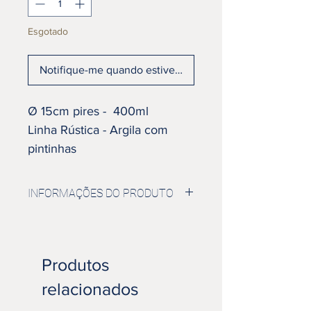
Esgotado
Notifique-me quando estiver disponível
Ø 15cm pires - 400ml
Linha Rústica - Argila com
pintinhas
Esmalte Branco
INFORMAÇÕES DO PRODUTO
Seu chá da tarde mais descontraído
com nossa xícaras. A cerâmica é
resistente ao calor, conservando a
Produtos
temperatura por mais tempo e
evitando a transpiração na parte
relacionados
externa.
Produto desenvolvido manualmente,