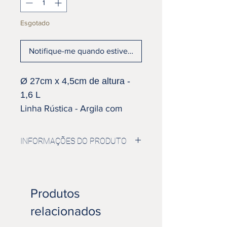
Esgotado
Notifique-me quando estiver disponível
Ø 27
cm x 4
,5cm de altura -
1,6
L
Linha Rústica - Argila com
pintinhas
Esmalte Amarelo
INFORMAÇÕES DO PRODUTO
Pode ser utilizada como base para os
mais diversos pratos, como por
exemplo, saladas de frutas, ou até
Produtos
mesmo como centro e mesa, com
papel decorativo.
relacionados
Produto desenvolvido manualmente,
podendo ter pequenas variações de