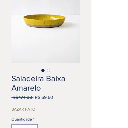
Saladeira Baixa
Amarelo
Preço
Preço
 R$ 174,00 
R$ 69,60
normal
promocional
BAZAR FATO
Quantidade
*