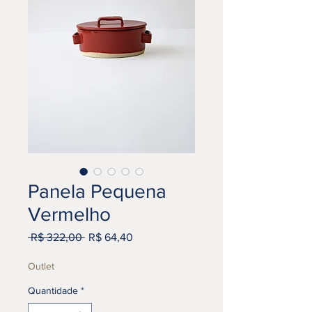
Panela Pequena
Vermelho
Preço
Preço
 R$ 322,00 
R$ 64,40
normal
promocional
Outlet
Quantidade
*