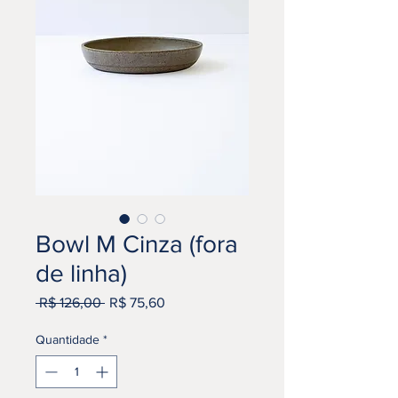
Bowl M Cinza (fora
de linha)
Preço
Preço
 R$ 126,00 
R$ 75,60
normal
promocional
Quantidade
*