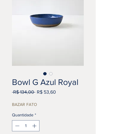
Bowl G Azul Royal
Preço
Preço
 R$ 134,00 
R$ 53,60
normal
promocional
BAZAR FATO
Quantidade
*