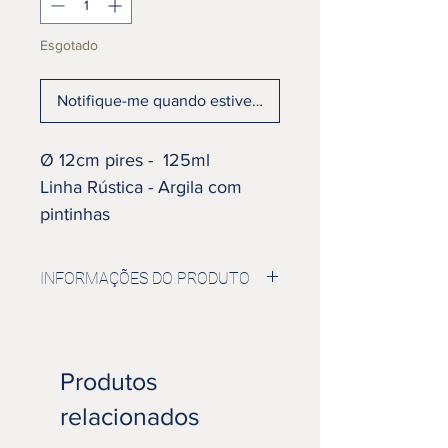
Esgotado
Notifique-me quando estiver disponível
Ø 12cm pires - 125ml
Linha Rústica - Argila com
pintinhas
Esmalte Amarelo
Pequenas rachaduras no
INFORMAÇÕES DO PRODUTO
interior da xícara
Ideal para degustar o seu expresso
favorito. A cerâmica é resistente ao
Produtos
calor, conservando a temperatura por
mais tempo e evitando a transpiração
relacionados
na parte externa.
Produto desenvolvido manualmente,