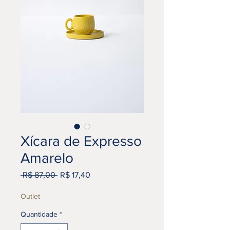
Xícara de Expresso
Amarelo
Preço
Preço
 R$ 87,00 
R$ 17,40
normal
promocional
Outlet
Quantidade
*